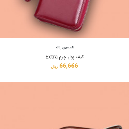
مشاهده
اکسسوری زنانه
کیف پول چرم Extra
66,666
ریال