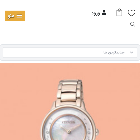
ورود
منو