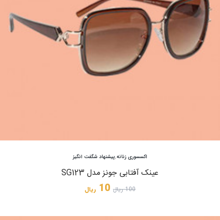
مشاهده
اکسسوری زنانه
,
پیشنهاد شگفت انگیز
عینک آفتابی جونز مدل SG123
10
100
ریال
ریال