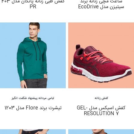
ساعت مچی زنانه برند
کفش طبی زنانه پاتکان مدل 403
سیتیزن مدل EcoDrive
PR
مشاهده
مشاهده
کفش زنانه
لباس مردانه
,
پیشنهاد شگفت انگیز
کفش اسیکس مدل GEL-
تیشرت برند Flore مدل 1203
RESOLUTION 7