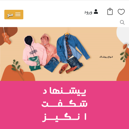
ورود
منو